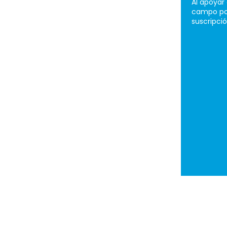
Al apoyar 
campo por
suscripci