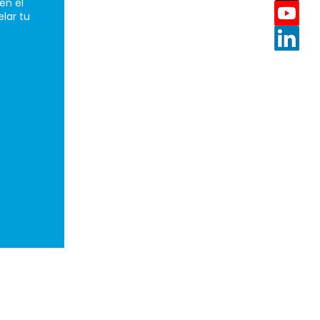
en el
lar tu