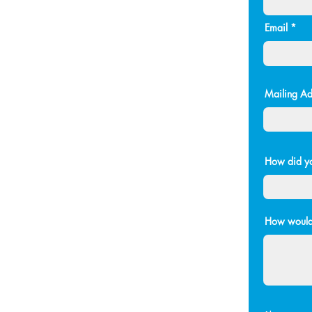
Email
Mailing Ad
How did yo
How would 